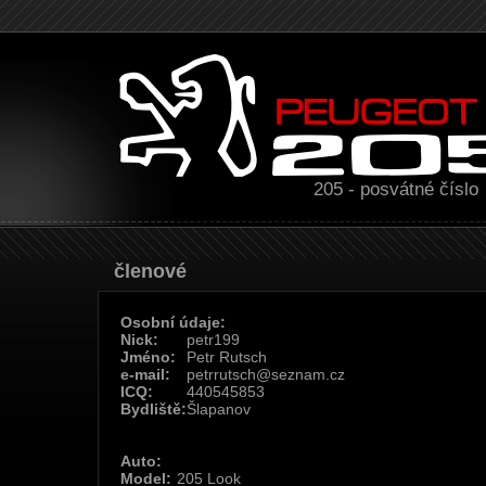
205 - posvátné číslo
Členové
Osobní údaje:
Nick:
petr199
Jméno:
Petr Rutsch
e-mail:
petrrutsch@seznam.cz
ICQ:
440545853
Bydliště:
Šlapanov
Auto:
Model:
205 Look