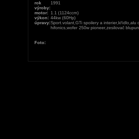
rok
1991
výroby:
motor:
1.1 (1124ccm)
výkon:
44kw (60Hp)
úpravy:
Sport.volant,GTi spoilery a interier,křídlo,a
hifonics,wofer 250w pioneer,zesilovač blupu
Foto: