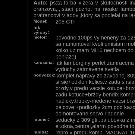
Auto:
ps:ta farba vizera v skutocnosti in
oranzova,,,,staci pozriet na neake lambo
bratrancovi Vladovi,ktory sa podielal na l
Model:
205 CTI
rok
výroby:
motor:
povodne 100ps vymeneny za 128p
sa namontoval kvoli emisiam moto
kolko uz mam MI16 nechcem do t
peniaze)
karoseria:
lak lamborginy perlet zamracena
vyduchy zatmavene svetla
podvozok:
komplet napravy zo zavodnej 30
sirsie+odklon kolies,v zadu sirs
brzdy,v predu vacsie kotuce+brzd
zadu kotuce+brzdy bendix komp
hadicky,trubky-medene vacsi brz
palcove +podlozky 2cm pod kaz
domontovane servo riadenie
interier:
sedacky z 309 gti ,palubovka z m
el.okna,central,alarm-povodne t
hudba:
repro v predu komp. MAGNAT 16t