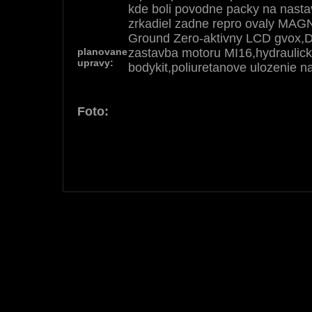
kde boli povodne packy na nast
zrkadiel zadne repro ovaly MA
Ground Zero-aktivny LCD gvox,D
planovane
zastavba motoru MI16,hydraulic
upravy:
bodykit,poliuretanove ulozenie n
Foto: