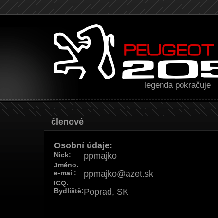
legenda pokračuje
Členové
Osobní údaje:
Nick:
ppmajko
Jméno:
e-mail:
ppmajko@azet.sk
ICQ:
Bydliště:
Poprad, SK