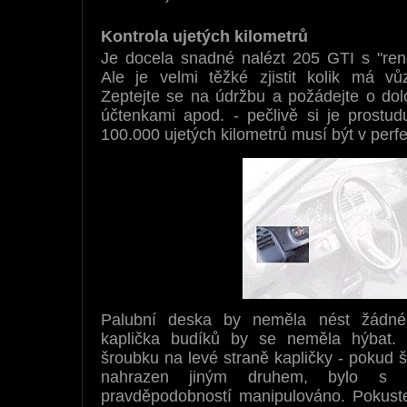
Kontrola ujetých kilometrů
Je docela snadné nalézt 205 GTI s "ren
Ale je velmi těžké zjistit kolik má vů
Zeptejte se na údržbu a požádejte o dolo
účtenkami apod. - pečlivě si je prostu
100.000 ujetých kilometrů musí být v perfe
Palubní deska by neměla nést žádné
kaplička budíků by se neměla hýbat. Z
šroubku na levé straně kapličky - pokud 
nahrazen jiným druhem, bylo s př
pravděpodobností manipulováno. Pokuste 