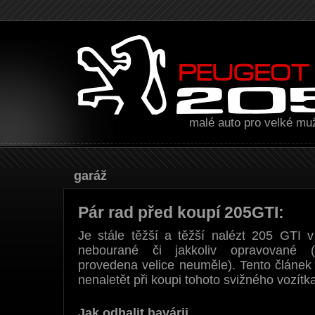
malé auto pro velké mu
Garáž
Pár rad před koupí 205GTI:
Je stále těžší a těžší nalézt 205 GTI v
nebourané či jakkoliv opravované (
provedena velice neuměle). Tento článek
nenaletět při koupi tohoto svižného vozítk
Jak odhalit havárii