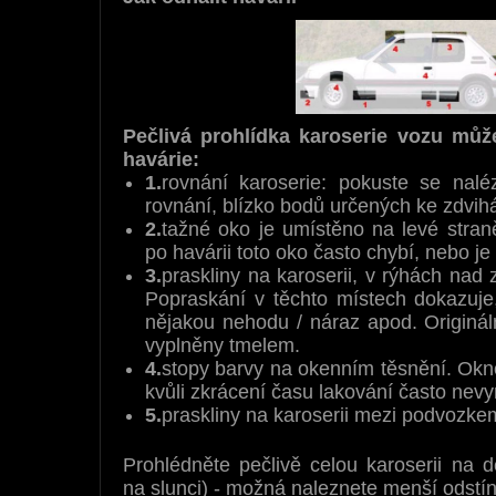
Pečlivá prohlídka karoserie vozu můž
havárie:
1.
rovnání karoserie: pokuste se naléz
rovnání, blízko bodů určených ke zdvihá
2.
tažné oko je umístěno na levé stran
po havárii toto oko často chybí, nebo j
3.
praskliny na karoserii, v rýhách nad
Popraskání v těchto místech dokazuje,
nějakou nehodu / náraz apod. Originál
vyplněny tmelem.
4.
stopy barvy na okenním těsnění. Okn
kvůli zkrácení času lakování často nev
5.
praskliny na karoserii mezi podvozk
Prohlédněte pečlivě celou karoserii na d
na slunci) - možná naleznete menší odstí