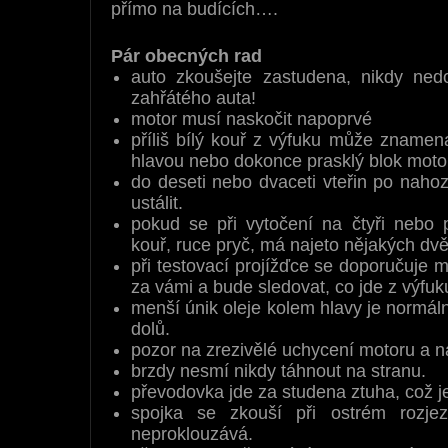
přímo na budících….
Pár obecných rad
auto zkoušejte zastudena, nikdy nedo
zahřátého auta!
motor musí naskočit napoprvé
příliš bílý kouř z výfuku může znamen
hlavou nebo dokonce prasklý blok moto
do deseti nebo dvaceti vteřin po naho
ustálit.
pokud se při vytočení na čtyři nebo p
kouř, ruce pryč, má najeto nějakých dvě 
při testovací projížďce se doporučuje 
za vámi a bude sledovat, co jde z výfuk
menší únik oleje kolem hlavy je normáln
dolů.
pozor na zrezivělé uchycení motoru a na
brzdy nesmí nikdy táhnout na stranu.
převodovka jde za studena ztuha, což j
spojka se zkouší při ostrém rozjez
neproklouzává.