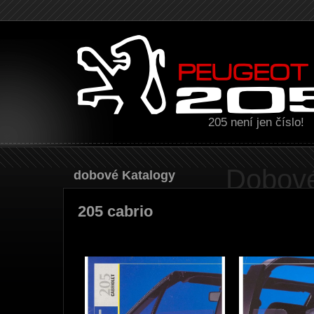
205 není jen číslo!
Dobové
Dobové Katalogy
205 cabrio