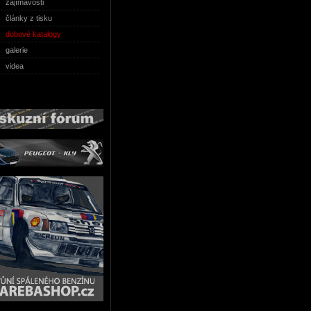
zajímavosti
články z tisku
dobové katalogy
galerie
videa