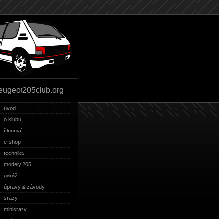
eugeot205club.org
úvod
o klubu
členové
e-shop
technika
modely 205
garáž
úpravy & závody
srazy
minisrazy