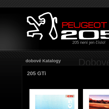
205 není jen číslo!
Dobové
Dobové Katalogy
205 GTi