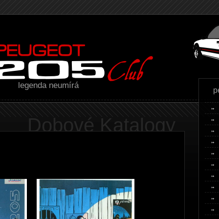
legenda neumírá
p
Dobové Katalogy