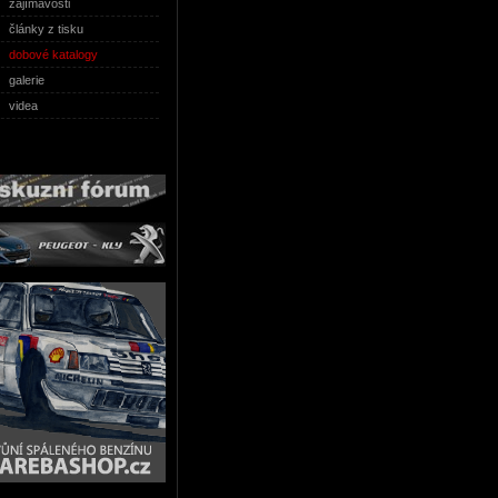
zajímavosti
články z tisku
dobové katalogy
galerie
videa