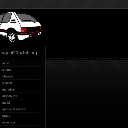
eugeot205club.org
úvod
o klubu
členové
e-shop
technika
modely 205
garáž
úpravy & závody
srazy
minisrazy