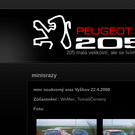
205 malá velikostí, ale se lv
Minisrazy
mini soukromý sraz Vyškov 22.4.2008
Zúčastnění :
WoMec, TomášČervený
Foto: