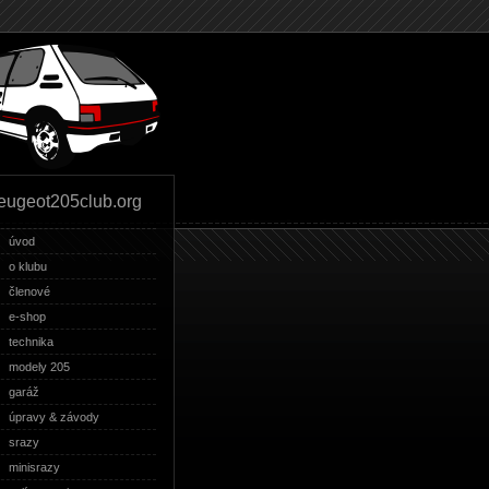
eugeot205club.org
úvod
o klubu
členové
e-shop
technika
modely 205
garáž
úpravy & závody
srazy
minisrazy