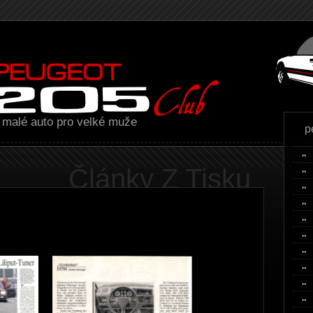
malé auto pro velké muže
p
Články Z Tisku