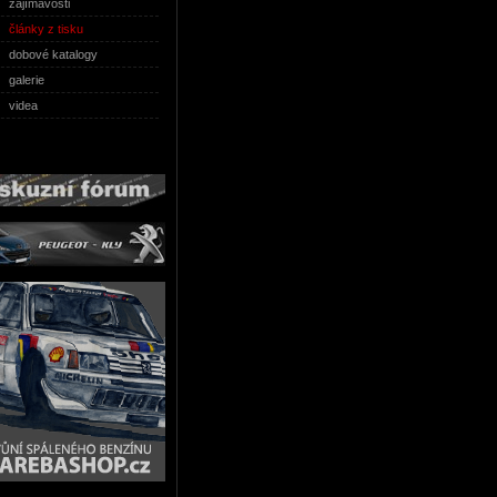
zajímavosti
články z tisku
dobové katalogy
galerie
videa